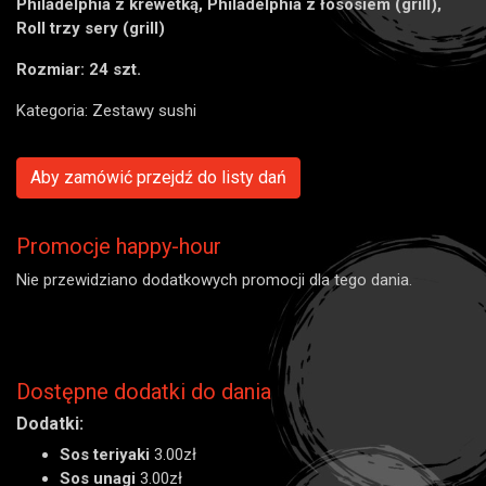
Philadelphia z krewetką, Philadelphia z łososiem (grill),
Roll trzy sery (grill)
Rozmiar: 24 szt.
Kategoria:
Zestawy sushi
Aby zamówić przejdź do listy dań
Promocje happy-hour
Nie przewidziano dodatkowych promocji dla tego dania.
Dostępne dodatki do dania
Dodatki:
Sos teriyaki
3.00zł
Sos unagi
3.00zł