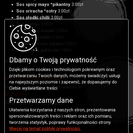
Sos spicy mayo *pikantny
3.00zł
Sos sriracha *ostry
3.00zł
Sos słodki chilli
3.00zł
Sos mango
3.00zł
Dodatkowe wasabi
2.00zł
Dodatkowy imbir
2.00zł
Dodatkowy sos sojowy
2.00zł
Dodatkowe pałeczki
1.00zł
Dbamy o Twoją prywatność
* dodatki domyślne, wliczone w cenę
Dzięki plikom cookies i technologiom pokrewnym oraz
przetwarzaniu Twoich danych, możemy świadczyć usługi
Dostępne warianty dania
na najwyższym poziomie i zapewnić, że dopasujemy do
To danie występuje w jednym wariancie.
Ciebie wyświetlane treści.
Alergeny
Przetwarzamy dane
Danie może zawierać alergeny: --
Ułatwienia korzystania z naszych stron, prezentowania
spersonalizowanych treści i reklam oraz ich pomiaru,
tworzenia statystyk, poprawy funkcjonalności strony.
Więcej na temat polityki prywatności.