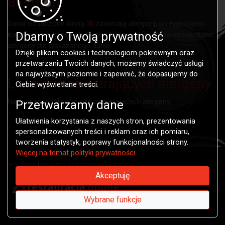
alergeny
Dania oznaczone ikoną
zawierają alergeny, po najechaniu
Dbamy o Twoją prywatność
kursorem na ikonę (lub długim tapnięciu) zostaną wyświetlone
alergeny dla wskazanego dania.
Dzięki plikom cookies i technologiom pokrewnym oraz
przetwarzaniu Twoich danych, możemy świadczyć usługi
na najwyższym poziomie i zapewnić, że dopasujemy do
Lista dań zawierających alergeny
Ciebie wyświetlane treści.
Nie wyszczególniono dań zawierających alergeny
Przetwarzamy dane
Ułatwienia korzystania z naszych stron, prezentowania
spersonalizowanych treści i reklam oraz ich pomiaru,
tworzenia statystyk, poprawy funkcjonalności strony.
Więcej na temat polityki prywatności.
regulamin
|
prywatność
|
alergeny
|
karta dań
Akceptuję
system zamawiania
Wybrane funkcje