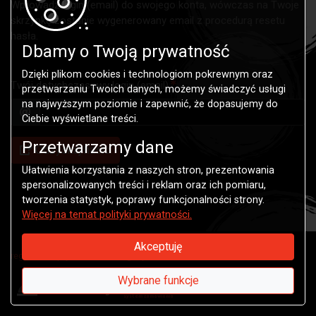
Wprowadź login (email) do swojego konta, wówczas na Twoje
skrzynkę zostanie wygenerowany email z procedurą resetu
hasła.
Dbamy o Twoją prywatność
Dzięki plikom cookies i technologiom pokrewnym oraz
Twój dotychczasowy login (email)
przetwarzaniu Twoich danych, możemy świadczyć usługi
na najwyższym poziomie i zapewnić, że dopasujemy do
Ciebie wyświetlane treści.
Przetwarzamy dane
Odzyskaj hasło
Ułatwienia korzystania z naszych stron, prezentowania
spersonalizowanych treści i reklam oraz ich pomiaru,
tworzenia statystyk, poprawy funkcjonalności strony.
Więcej na temat polityki prywatności.
Akceptuję
regulamin
|
prywatność
|
alergeny
|
karta dań
Wybrane funkcje
system zamawiania